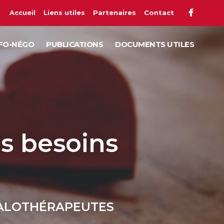
Accueil
Liens utiles
Partenaires
Contact
FO-NÉGO
PUBLICATIONS
DOCUMENTS UTILES
es besoins
INHALOTHÉRAPEUTES