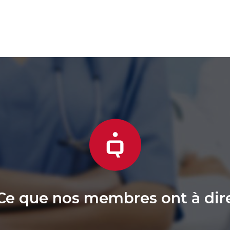
Ce que nos membres ont à dir
 d’être encore bien représenté-e-s par une e