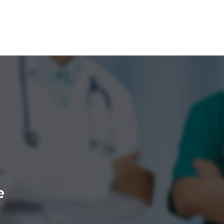
e
́quipe dévouée pour