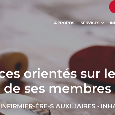
À PROPOS
SERVICES
IN
ces orientés sur l
de ses membres
• INFIRMIER-ÈRE-S AUXILIAIRES • 