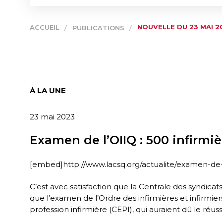
NOUVELLE DU 23 MAI 2
ACCUEIL
/
PUBLICATIONS
/
À LA UNE
23 mai 2023
Examen de l’OIIQ : 500 infirmiè
[embed]http://www.lacsq.org/actualite/examen-de-lo
C’est avec satisfaction que la Centrale des syndica
que l’examen de l’Ordre des infirmières et infirmie
profession infirmière (CEPI), qui auraient dû le réuss