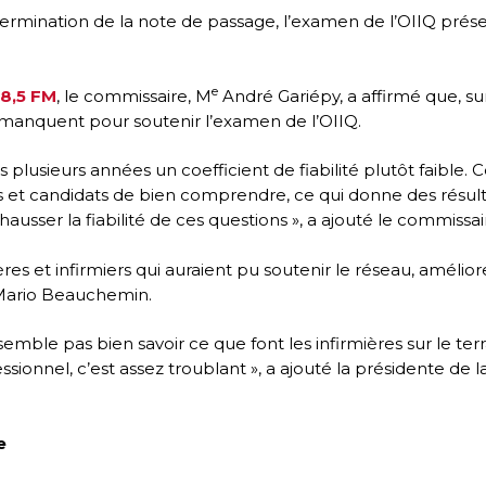
 détermination de la note de passage, l’examen de l’OIIQ prése
e
98,5 FM
, le commissaire, M
André Gariépy, a affirmé que, sur
s manquent pour soutenir l’examen de l’OIIQ.
s plusieurs années un coefficient de fiabilité plutôt faible
et candidats de bien comprendre, ce qui donne des résultat
ehausser la fiabilité de ces questions », a ajouté le commissai
ères et infirmiers qui auraient pu soutenir le réseau, amélior
, Mario Beauchemin.
semble pas bien savoir ce que font les infirmières sur le te
essionnel, c’est assez troublant », a ajouté la présidente d
e