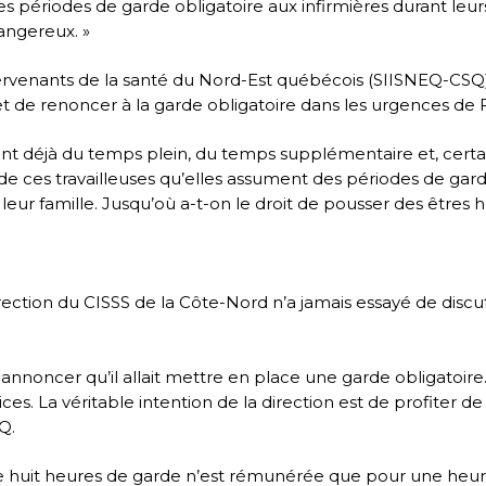
s périodes de garde obligatoire aux infirmières durant leur
angereux. »
tervenants de la santé du Nord-Est québécois (SIISNEQ-CSQ
t de renoncer à la garde obligatoire dans les urgences de F
font déjà du temps plein, du temps supplémentaire et, certa
de ces travailleuses qu’elles assument des périodes de gar
 leur famille. Jusqu’où a-t-on le droit de pousser des êtres
rection du CISSS de la Côte-Nord n’a jamais essayé de discu
 annoncer qu’il allait mettre en place une garde obligatoir
ices. La véritable intention de la direction est de profiter 
Q.
t faire huit heures de garde n’est rémunérée que pour une heu