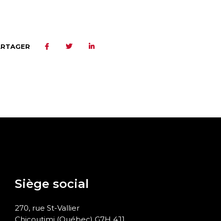
ARTAGER
Siège social
270, rue St-Vallier
Chicoutimi (Québec) G7H 4J1