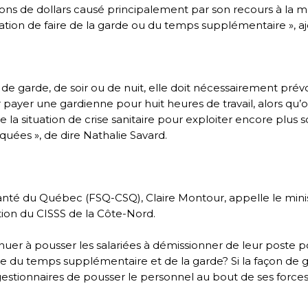
llions de dollars causé principalement par son recours à 
gation de faire de la garde ou du temps supplémentaire », aj
 de garde, de soir ou de nuit, elle doit nécessairement pré
voir payer une gardienne pour huit heures de travail, alors qu
de la situation de crise sanitaire pour exploiter encore plus
ées », de dire Nathalie Savard.
anté du Québec (FSQ-CSQ), Claire Montour, appelle le minist
ction du CISSS de la Côte-Nord.
inuer à pousser les salariées à démissionner de leur poste po
aire du temps supplémentaire et de la garde? Si la façon de
tionnaires de pousser le personnel au bout de ses forces, 