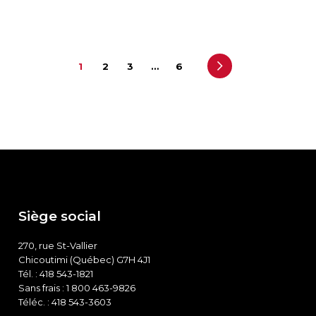
1
2
3
…
6
Siège social
270, rue St-Vallier
Chicoutimi (Québec) G7H 4J1
Tél. : 418 543-1821
Sans frais : 1 800 463-9826
Téléc. : 418 543-3603